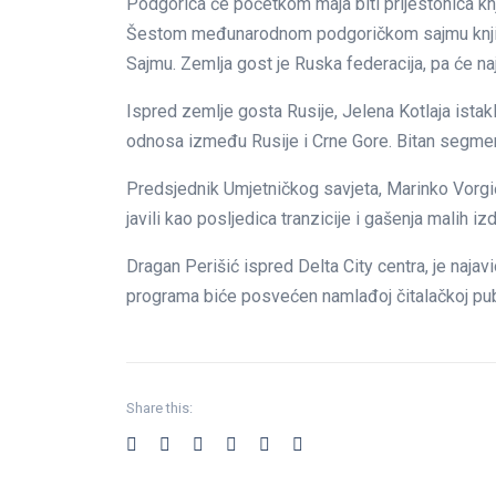
Podgorica će početkom maja biti prijestonica knjig
Šestom međunarodnom podgoričkom sajmu knjiga. O
Sajmu. Zemlja gost je Ruska federacija, pa će najo
Ispred zemlje gosta Rusije, Jelena Kotlaja istakl
odnosa između Rusije i Crne Gore. Bitan segment
Predsjednik Umjetničkog savjeta, Marinko Vorgi
javili kao posljedica tranzicije i gašenja malih
Dragan Perišić ispred Delta City centra, je naja
programa biće posvećen namlađoj čitalačkoj publi
Share this: