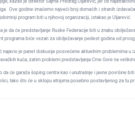
e, kazao je direktor Sajma Predrag Uljarević, jer će najatraktivnij
ve godine imaćemo najveći broj domaćih i stranih izdavača, što 
bimniji program biti u njihovoj organizaciji, istakao je Uljarević.
a je da će predstavljanje Ruske Federacije biti u znaku obilježava
 programa biće vezan za obilježavanje pedest godina od prvog sv
ć najavio je panel diskusije posvećene aktuelnim problemima u i
 izdavačkih kuća; zatim problemi predstavljanja Crne Gore na veli
vio da će garaža šoping centra kao i unutrašnje i javne površine b
ci, tako što će u sklopu atrijuma posebno postavljenog za tu prili