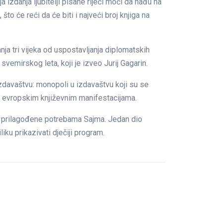
a izdanja ljubitelji pisane riječi moći da nađu na
će reći da će biti i najveći broj knjiga na
nja tri vijeka od uspostavljanja diplomatskih
emirskog leta, koji je izveo Jurij Gagarin.
zdavaštvu: monopoli u izdavaštvu koji su se
kim evropskim književnim manifestacijama.
iti prilagođene potrebama Sajma. Jedan dio
ku prikazivati dječiji program.