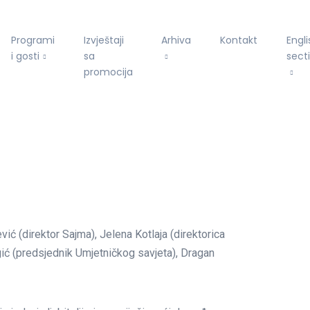
Programi
Izvještaji
Arhiva
Kontakt
Engli
i gosti
sa
sect
promocija
ć (direktor Sajma), Jelena Kotlaja (direktorica
ić (predsjednik Umjetničkog savjeta), Dragan