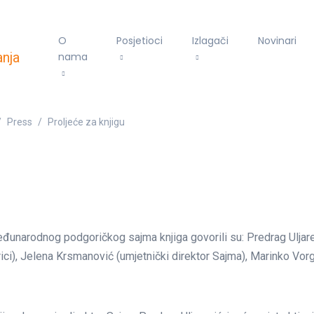
O
Posjetioci
Izlagači
Novinari
nama
Press
Proljeće za knjigu
narodnog podgoričkog sajma knjiga govorili su: Predrag Uljarevi
i), Jelena Krsmanović (umjetnički direktor Sajma), Marinko Vorg