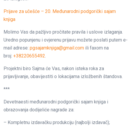
Prijave za učešće – 20. Međunarodni podgorički sajam
knjiga
Molimo Vas da pažljivo pročitate pravila i uslove izlaganja.
Uredno popunjenu i ovjerenu prijavu možete poslati putem e-
mail adrese:
pgsajamknjiga@gmail.com
ili faxom na
broj:
+38220655492
.
Projektni biro Sajma će Vas, nakon isteka roka za
prijavljivanje, obavijestiti o lokacijama izložbenih štandova.
***
Devetnaesti međunarodni podgorički sajam knjiga i
obrazovanja dodijeliće nagrade za:
– Kompletnu izdavačku produkciju (najbolji izdavač);