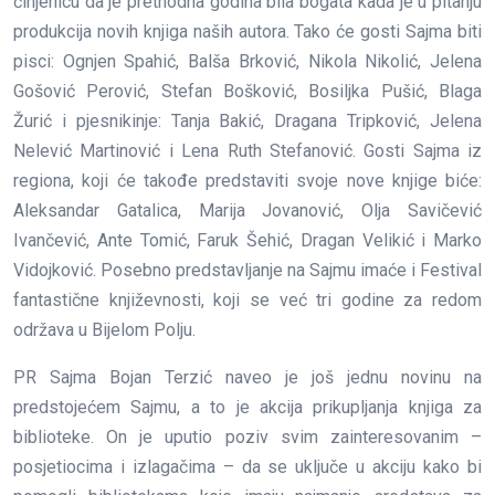
činjenicu da je prethodna godina bila bogata kada je u pitanju
produkcija novih knjiga naših autora. Tako će gosti Sajma biti
pisci: Ognjen Spahić, Balša Brković, Nikola Nikolić, Jelena
Gošović Perović, Stefan Bošković, Bosiljka Pušić, Blaga
Žurić i pjesnikinje: Tanja Bakić, Dragana Tripković, Jelena
Nelević Martinović i Lena Ruth Stefanović. Gosti Sajma iz
regiona, koji će takođe predstaviti svoje nove knjige biće:
Aleksandar Gatalica, Marija Jovanović, Olja Savičević
Ivančević, Ante Tomić, Faruk Šehić, Dragan Velikić i Marko
Vidojković. Posebno predstavljanje na Sajmu imaće i Festival
fantastične književnosti, koji se već tri godine za redom
održava u Bijelom Polju.
PR Sajma Bojan Terzić naveo je još jednu novinu na
predstojećem Sajmu, a to je akcija prikupljanja knjiga za
biblioteke. On je uputio poziv svim zainteresovanim –
posjetiocima i izlagačima – da se uključe u akciju kako bi