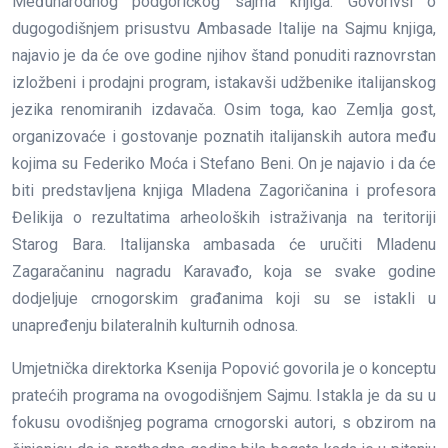
Međunarodnog podgoričkog sajma knjiga. Govorivši o
dugogodišnjem prisustvu Ambasade Italije na Sajmu knjiga,
najavio je da će ove godine njihov štand ponuditi raznovrstan
izložbeni i prodajni program, istakavši udžbenike italijanskog
jezika renomiranih izdavača. Osim toga, kao Zemlja gost,
organizovaće i gostovanje poznatih italijanskih autora među
kojima su Federiko Moća i Stefano Beni. On je najavio i da će
biti predstavljena knjiga Mladena Zagoričanina i profesora
Đelikija o rezultatima arheoloških istraživanja na teritoriji
Starog Bara. Italijanska ambasada će uručiti Mladenu
Zagaračaninu nagradu Karavađo, koja se svake godine
dodjeljuje crnogorskim građanima koji su se istakli u
unapređenju bilateralnih kulturnih odnosa.
Umjetnička direktorka Ksenija Popović govorila je o konceptu
pratećih programa na ovogodišnjem Sajmu. Istakla je da su u
fokusu ovodišnjeg pograma crnogorski autori, s obzirom na