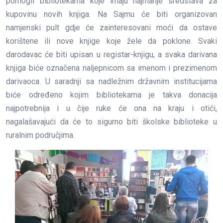
pomogli bibliotekama koje imaju najmanje sredstava za
kupovinu novih knjiga. Na Sajmu će biti organizovan
namjenski pult gdje će zainteresovani moći da ostave
korištene ili nove knjige koje žele da poklone. Svaki
darodavac će biti upisan u registar-knjigu, a svaka darivana
knjiga biće označena naljepnicom sa imenom i prezimenom
darivaoca. U saradnji sa nadležnim državnim institucijama
biće određeno kojim bibliotekama je takva donacija
najpotrebnija i u čije ruke će ona na kraju i otići,
nagalašavajući da će to sigurno biti školske biblioteke u
ruralnim područjima.