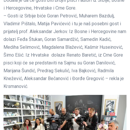
Dodala je da će gosti biti brojni pisci i autori iz Srbije, Bosne
i Hercegovine, Hrvatske i Crne Gore.
– Gosti iz Srbije biće Goran Petrović, Muharem Bazdulj,
Vladimir Pištalo, Matija Pavićević i tu je naš posebni gost i
prijatelj prof. Aleksandar Jerkov. Iz Bosne i Hercegovine nam
dolazi Feđa Štukan, Goran Samardžić, Samedin Kadić,
Mediha Selimović, Magdalena Blažević, Kašmir Huseinović,
Šimo Ešić. Iz Hrvatske dolaze Renato Baretić, iz Crne Gore
pisci koji će se predstaviti na Sajmu su Goran Danilović,
Marijana Šundić, Predrag Sekulić, Iva Bajković, Radmila
Knežević, Aleksandar Bečanović i Đorđe Gregović – rekla je
Krsmanović.