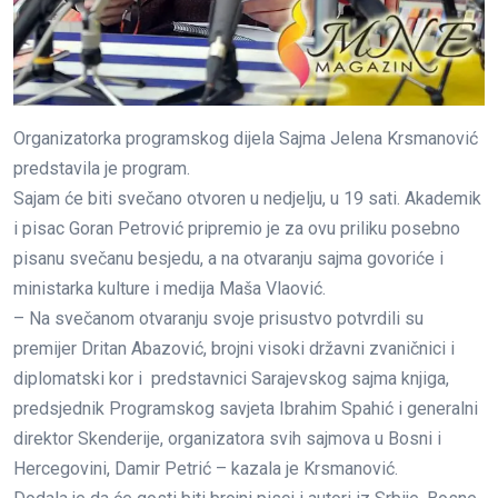
Organizatorka programskog dijela Sajma Jelena Krsmanović
predstavila je program.
Sajam će biti svečano otvoren u nedjelju, u 19 sati. Akademik
i pisac Goran Petrović pripremio je za ovu priliku posebno
pisanu svečanu besjedu, a na otvaranju sajma govoriće i
ministarka kulture i medija Maša Vlaović.
– Na svečanom otvaranju svoje prisustvo potvrdili su
premijer Dritan Abazović, brojni visoki državni zvaničnici i
diplomatski kor i predstavnici Sarajevskog sajma knjiga,
predsjednik Programskog savjeta Ibrahim Spahić i generalni
direktor Skenderije, organizatora svih sajmova u Bosni i
Hercegovini, Damir Petrić – kazala je Krsmanović.