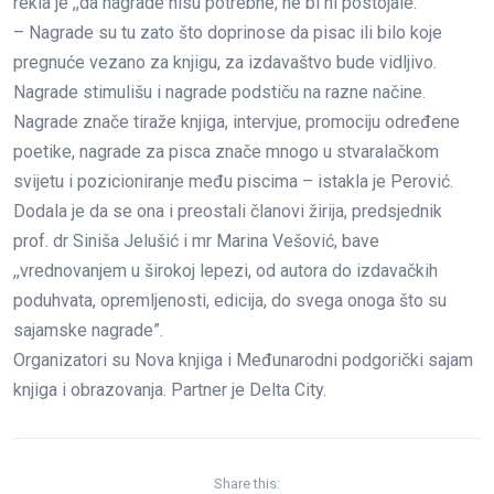
rekla je ,,da nagrade nisu potrebne, ne bi ni postojale.”
– Nagrade su tu zato što doprinose da pisac ili bilo koje
pregnuće vezano za knjigu, za izdavaštvo bude vidljivo.
Nagrade stimulišu i nagrade podstiču na razne načine.
Nagrade znače tiraže knjiga, intervjue, promociju određene
poetike, nagrade za pisca znače mnogo u stvaralačkom
svijetu i pozicioniranje među piscima – istakla je Perović.
Dodala je da se ona i preostali članovi žirija, predsjednik
prof. dr Siniša Jelušić i mr Marina Vešović, bave
,,vrednovanjem u širokoj lepezi, od autora do izdavačkih
poduhvata, opremljenosti, edicija, do svega onoga što su
sajamske nagrade”.
Organizatori su Nova knjiga i Međunarodni podgorički sajam
knjiga i obrazovanja. Partner je Delta City.
Share this: