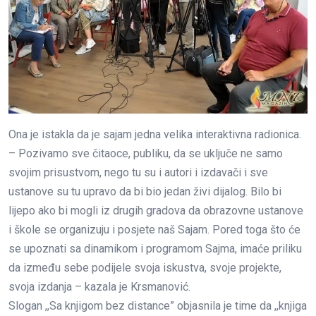
Ona je istakla da je sajam jedna velika interaktivna radionica.
– Pozivamo sve čitaoce, publiku, da se uključe ne samo
svojim prisustvom, nego tu su i autori i izdavači i sve
ustanove su tu upravo da bi bio jedan živi dijalog. Bilo bi
lijepo ako bi mogli iz drugih gradova da obrazovne ustanove
i škole se organizuju i posjete naš Sajam. Pored toga što će
se upoznati sa dinamikom i programom Sajma, imaće priliku
da između sebe podijele svoja iskustva, svoje projekte,
svoja izdanja – kazala je Krsmanović.
Slogan ,,Sa knjigom bez distance” objasnila je time da ,,knjiga