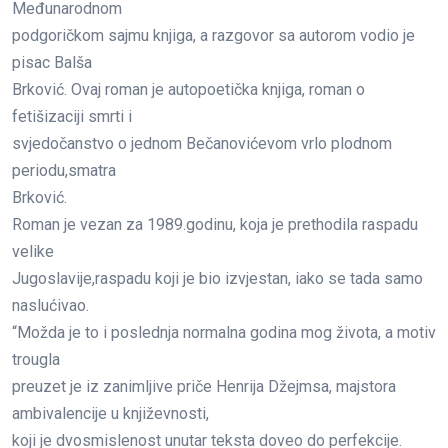
Međunarodnom
podgoričkom sajmu knjiga, a razgovor sa autorom vodio je
pisac Balša
Brković. Ovaj roman je autopoetička knjiga, roman o
fetišizaciji smrti i
svjedočanstvo o jednom Bečanovićevom vrlo plodnom
periodu,smatra
Brković.
Roman je vezan za 1989.godinu, koja je prethodila raspadu
velike
Jugoslavije,raspadu koji je bio izvjestan, iako se tada samo
naslućivao.
“Možda je to i poslednja normalna godina mog života, a motiv
trougla
preuzet je iz zanimljive priče Henrija Džejmsa, majstora
ambivalencije u književnosti,
koji je dvosmislenost unutar teksta doveo do perfekcije.