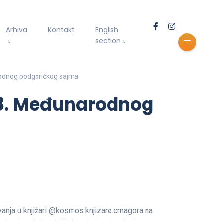
Arhiva
Kontakt
English
section
odnog podgoričkog sajma
18. Međunarodnog
nja u knjižari @kosmos.knjizare.crnagora na