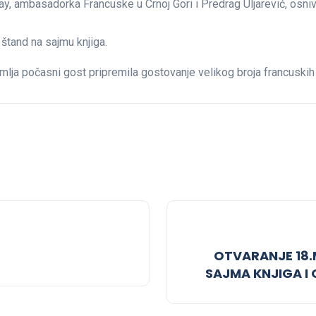
, ambasadorka Francuske u Crnoj Gori i Predrag Uljarević, osniva
 štand na sajmu knjiga.
mlja počasni gost pripremila gostovanje velikog broja francuskih 
OTVARANJE 1
SAJMA KNJIGA I