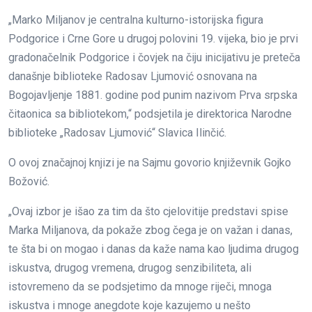
„Marko Miljanov je centralna kulturno-istorijska figura
Podgorice i Crne Gore u drugoj polovini 19. vijeka, bio je prvi
gradonačelnik Podgorice i čovjek na čiju inicijativu je preteča
današnje biblioteke Radosav Ljumović osnovana na
Bogojavljenje 1881. godine pod punim nazivom Prva srpska
čitaonica sa bibliotekom,“ podsjetila je direktorica Narodne
biblioteke „Radosav Ljumović“ Slavica Ilinčić.
O ovoj značajnoj knjizi je na Sajmu govorio književnik Gojko
Božović.
„Ovaj izbor je išao za tim da što cjelovitije predstavi spise
Marka Miljanova, da pokaže zbog čega je on važan i danas,
te šta bi on mogao i danas da kaže nama kao ljudima drugog
iskustva, drugog vremena, drugog senzibiliteta, ali
istovremeno da se podsjetimo da mnoge riječi, mnoga
iskustva i mnoge anegdote koje kazujemo u nešto