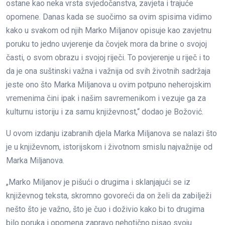
ostane kao neka vrsta svjedočanstva, zavjeta i trajuće
opomene. Danas kada se suočimo sa ovim spisima vidimo
kako u svakom od njih Marko Miljanov opisuje kao zavjetnu
poruku to jedno uvjerenje da čovjek mora da brine o svojoj
časti, o svom obrazu i svojoj riječi. To povjerenje u riječ i to
da je ona suštinski važna i važnija od svih životnih sadržaja
jeste ono što Marka Miljanova u ovim potpuno neherojskim
vremenima čini ipak i našim savremenikom i vezuje ga za
kulturnu istoriju i za samu književnost,“ dodao je Božović.
U ovom izdanju izabranih djela Marka Miljanova se nalazi što
je u književnom, istorijskom i životnom smislu najvažnije od
Marka Miljanova.
„Marko Miljanov je pišući o drugima i sklanjajući se iz
književnog teksta, skromno govoreći da on želi da zabilježi
nešto što je važno, što je čuo i doživio kako bi to drugima
bilo poruka i opomena zapravo nehotično pisao svoju