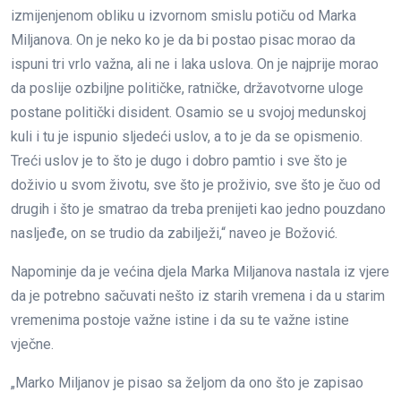
izmijenjenom obliku u izvornom smislu potiču od Marka
Miljanova. On je neko ko je da bi postao pisac morao da
ispuni tri vrlo važna, ali ne i laka uslova. On je najprije morao
da poslije ozbiljne političke, ratničke, državotvorne uloge
postane politički disident. Osamio se u svojoj medunskoj
kuli i tu je ispunio sljedeći uslov, a to je da se opismenio.
Treći uslov je to što je dugo i dobro pamtio i sve što je
doživio u svom životu, sve što je proživio, sve što je čuo od
drugih i što je smatrao da treba prenijeti kao jedno pouzdano
nasljeđe, on se trudio da zabilježi,“ naveo je Božović.
Napominje da je većina djela Marka Miljanova nastala iz vjere
da je potrebno sačuvati nešto iz starih vremena i da u starim
vremenima postoje važne istine i da su te važne istine
vječne.
„Marko Miljanov je pisao sa željom da ono što je zapisao