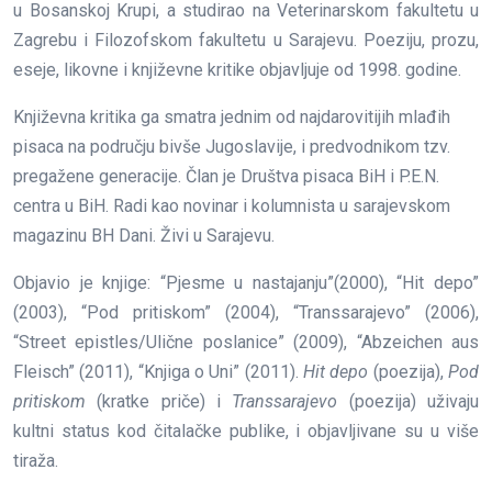
u Bosanskoj Krupi, a studirao na Veterinarskom fakultetu u
Zagrebu i Filozofskom fakultetu u Sarajevu. Poeziju, prozu,
eseje, likovne i književne kritike objavljuje od 1998. godine.
Književna kritika ga smatra jednim od najdarovitijih mlađih
pisaca na području bivše Jugoslavije, i predvodnikom tzv.
pregažene generacije. Član je Društva pisaca BiH i P.E.N.
centra u BiH. Radi kao novinar i kolumnista u sarajevskom
magazinu BH Dani. Živi u Sarajevu.
Objavio je knjige: “Pjesme u nastajanju”(2000), “Hit depo”
(2003), “Pod pritiskom” (2004), “Transsarajevo” (2006),
“Street epistles/Ulične poslanice” (2009), “Abzeichen aus
Fleisch” (2011), “Knjiga o Uni” (2011).
Hit depo
(poezija),
Pod
pritiskom
(kratke priče) i
Transsarajevo
(poezija) uživaju
kultni status kod čitalačke publike, i objavljivane su u više
tiraža.