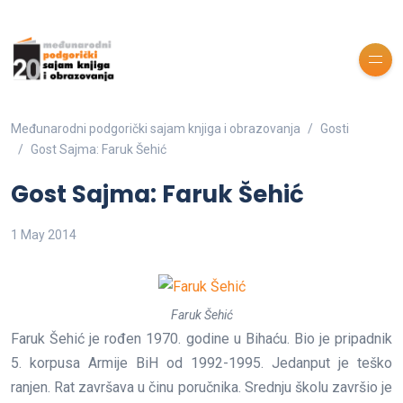
Međunarodni podgorički sajam knjiga i obrazovanja
Gosti
Gost Sajma: Faruk Šehić
Gost Sajma: Faruk Šehić
1 May 2014
Faruk Šehić
Faruk Šehić je rođen 1970. godine u Bihaću. Bio je pripadnik
5. korpusa Armije BiH od 1992-1995. Jedanput je teško
ranjen. Rat završava u činu poručnika. Srednju školu završio je