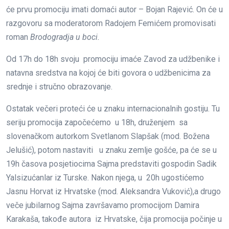
će prvu promociju imati domaći autor – Bojan Rajević. On će u
razgovoru sa moderatorom Radojem Femićem promovisati
roman
Brodogradja u boci.
Od 17h do 18h svoju promociju imaće Zavod za udžbenike i
natavna sredstva na kojoj će biti govora o udžbenicima za
srednje i stručno obrazovanje.
Ostatak večeri proteći će u znaku internacionalnih gostiju. Tu
seriju promocija započećemo u 18h, druženjem sa
slovenačkom autorkom Svetlanom Slapšak (mod. Božena
Jelušić), potom nastaviti u znaku zemlje gošće, pa će se u
19h časova posjetiocima Sajma predstaviti gospodin Sadik
Yalsizućanlar iz Turske. Nakon njega, u 20h ugostićemo
Jasnu Horvat iz Hrvatske (mod. Aleksandra Vuković),a drugo
veče jubilarnog Sajma završavamo promocijom Damira
Karakaša, takođe autora iz Hrvatske, čija promocija počinje u