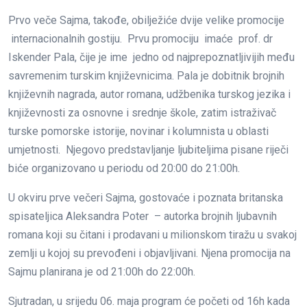
Prvo veče Sajma, takođe, obilježiće dvije velike promocije
internacionalnih gostiju. Prvu promociju imaće prof. dr
Iskender Pala, čije je ime jedno od najprepoznatljivijih među
savremenim turskim književnicima. Pala je dobitnik brojnih
književnih nagrada, autor romana, udžbenika turskog jezika i
književnosti za osnovne i srednje škole, zatim istraživač
turske pomorske istorije, novinar i kolumnista u oblasti
umjetnosti. Njegovo predstavljanje ljubiteljima pisane riječi
biće organizovano u periodu od 20:00 do 21:00h.
U okviru prve večeri Sajma, gostovaće i poznata britanska
spisateljica Aleksandra Poter – autorka brojnih ljubavnih
romana koji su čitani i prodavani u milionskom tiražu u svakoj
zemlji u kojoj su prevođeni i objavljivani. Njena promocija na
Sajmu planirana je od 21:00h do 22:00h.
Sjutradan, u srijedu 06. maja program će početi od 16h kada