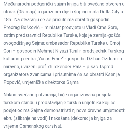
Međunarodni podgorički sajam knjiga biti svečano otvoren u
utorak (05. maja) u garažnom dijelu šoping mola Delta City u
18h. Na otvaranju će se prisutnima obratiti gospodin
Predrag Bošković – ministar prosvjete u Vladi Crne Gore,
zatim predstavnici Republike Turske, koja je zemlja-gošća
ovogodišnjeg Sajma: ambasador Republike Turske u Crnoj
Gori – gospodin Mehmet Niyazi Tanilir, predsjednik Turskog
kulturnog centra „Yunus Emre“ -gospodin Džihan Ozdemir, i
naravno, uvaženi prof. dr Iskender Pala – pisac. Ispred
organizatora zvanicama i prisutnima će se obratiti Ksenija
Popović, umjetnička direktorka Sajma.
Nakon svečanog otvaranja, biće organizovana posjeta
turskom štandu i predstavljanje turskih umjetnika koji će
posjetiocima Sajma demonstrirati njihove drevne umjetnosti:
ebru (slikanje na vodi) i nakašana (dekoracija knjiga za
vrijeme Osmanskog carstva).